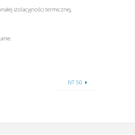
j izolacyjności termicznej,
anie.
NT 50