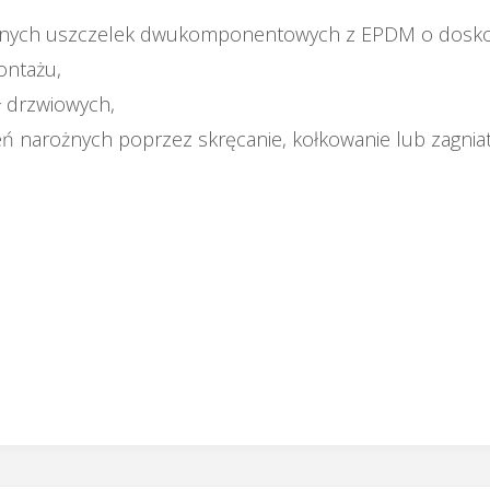
ych uszczelek dwukomponentowych z EPDM o doskonałe
ontażu,
ł drzwiowych,
 narożnych poprzez skręcanie, kołkowanie lub zagniat