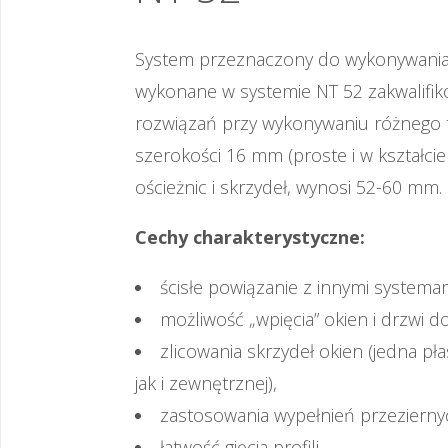
System przeznaczony do wykonywania e
wykonane w systemie NT 52 zakwalifik
rozwiązań przy wykonywaniu różnego ty
szerokości 16 mm (proste i w kształci
ościeżnic i skrzydeł, wynosi 52-60 mm.
Cechy charakterystyczne:
ścisłe powiązanie z innymi systema
możliwość „wpięcia” okien i drzwi 
zlicowania skrzydeł okien (jedna p
jak i zewnętrznej),
zastosowania wypełnień przezierny
łatwość gięcia profili,