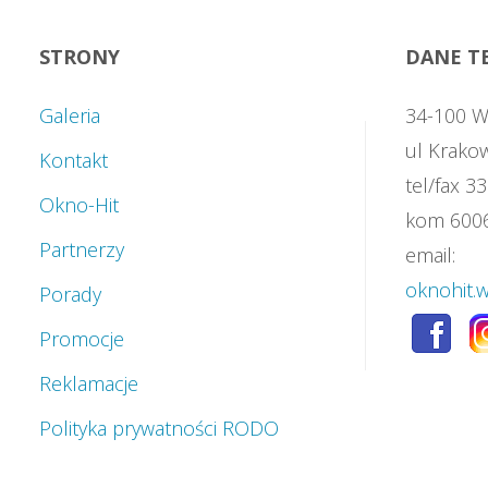
STRONY
DANE T
Galeria
34-100 
ul Krako
Kontakt
tel/fax 
Okno-Hit
kom 600
Partnerzy
email:
oknohit.
Porady
Promocje
Reklamacje
Polityka prywatności RODO