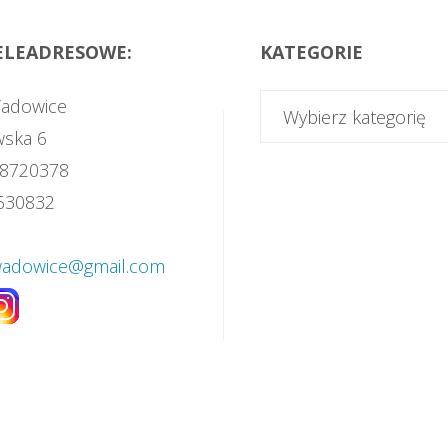
ELEADRESOWE:
KATEGORIE
Wadowice
wska 6
338720378
630832
wadowice@gmail.com