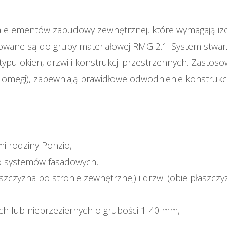
lementów zabudowy zewnętrznej, które wymagają izola
owane są do grupy materiałowej RMG 2.1. System stwar
pu okien, drzwi i konstrukcji przestrzennych. Zastoso
e omegi), zapewniają prawidłowe odwodnienie konstrukcj
mi rodziny Ponzio,
do systemów fasadowych,
łaszczyzna po stronie zewnętrznej) i drzwi (obie płaszc
ch lub nieprzeziernych o grubości 1-40 mm,