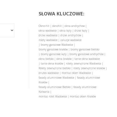
SŁOWA KLUCZOWE:
Okno-hit | oknohit | okna andrychow |
okna wadowice | okna kęty | drzwi kęty |
drzwi wadowice | drzwi andrychów |
rolety wadowice | żaluzje wadowice
| bramy garażowe Wadowice |
bramy garażowe kraków | bramy garażowe bielsko
| bramy garażowe kęty | bramy garażowe andrychów |
okna bielsko | okna kraków | tanie okna wadowice
| tanie okna kraków | rolety zewnętrzne Wadowice |
Rolety zewnętrzne bielsko | rolety zewnętrzne kraków |
drutex wadowice | montaż okien Wadowice |
fasady aluminiowe Wadowice | fasady aluminiowe
Kraków |
fasady aluminiowe Bielsko | fasady aluminiowe
Kalwaria |
montaż rolet Wadowice | montaż okien Kraków