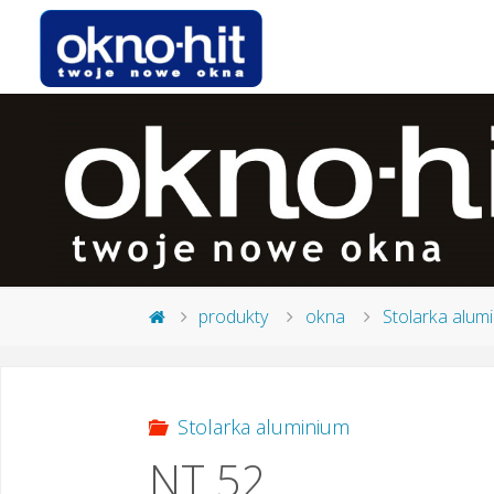
produkty
okna
Stolarka alum
Stolarka aluminium
NT 52