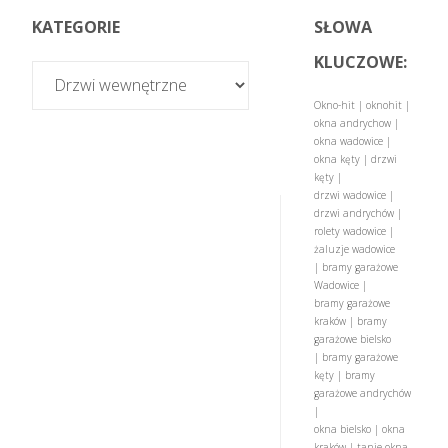
KATEGORIE
SŁOWA
KLUCZOWE:
Okno-hit | oknohit |
okna andrychow |
okna wadowice |
okna kęty | drzwi
kęty |
drzwi wadowice |
drzwi andrychów |
rolety wadowice |
żaluzje wadowice
| bramy garażowe
Wadowice |
bramy garażowe
kraków | bramy
garażowe bielsko
| bramy garażowe
kęty | bramy
garażowe andrychów
|
okna bielsko | okna
kraków | tanie okna