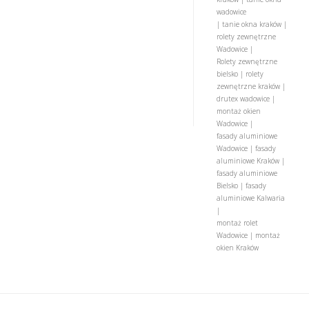
wadowice
| tanie okna kraków |
rolety zewnętrzne
Wadowice |
Rolety zewnętrzne
bielsko | rolety
zewnętrzne kraków |
drutex wadowice |
montaż okien
Wadowice |
fasady aluminiowe
Wadowice | fasady
aluminiowe Kraków |
fasady aluminiowe
Bielsko | fasady
aluminiowe Kalwaria
|
montaż rolet
Wadowice | montaż
okien Kraków